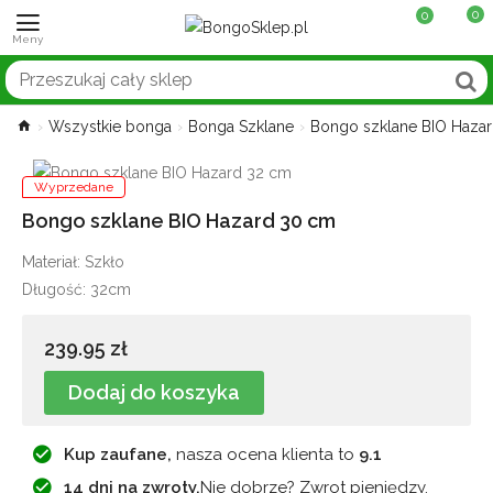
0
0
Wszystkie bonga
Bonga Szklane
Bongo szklane BIO Haza
Wyprzedane
Bongo szklane BIO Hazard 30 cm
Materiał: Szkło
Długość: 32cm
239.95 zł
Dodaj do koszyka
Kup zaufane,
nasza ocena klienta to
9.1
14 dni na zwroty.
Nie dobrze? Zwrot pieniędzy.