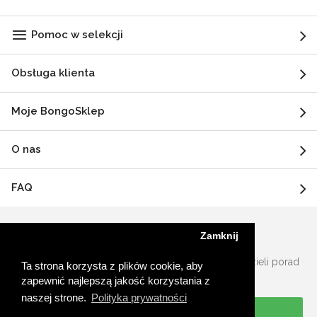
Pomoc w selekcji
Obsługa klienta
Moje BongoSklep
O nas
FAQ
Zamknij
Potrzebujesz pomocy lub porady?
Nasz zespół specjalistów ds. Produktów chętnie udzieli porad
Ta strona korzysta z plików cookie, aby
ekspertów.
zapewnić najlepszą jakość korzystania z
naszej strone.
Polityka prywatności
Obsługa klienta