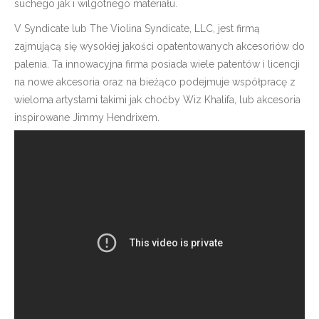
suchego jak i wilgotnego materiału.
V Syndicate lub The Violina Syndicate, LLC, jest firmą
zajmującą się wysokiej jakości opatentowanych akcesoriów do
palenia. Ta innowacyjna firma posiada wiele patentów i licencji
na nowe akcesoria oraz na bieżąco podejmuje współpracę z
wieloma artystami takimi jak choćby Wiz Khalifa, lub akcesoria
inspirowane Jimmy Hendrixem.