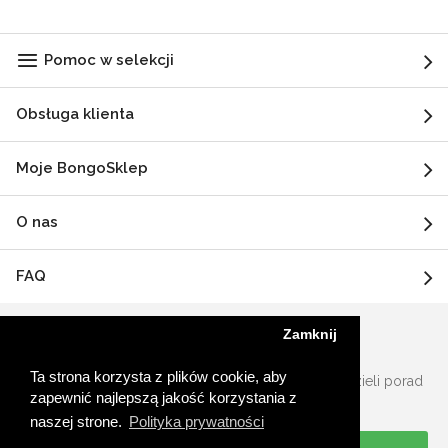
Pomoc w selekcji
Obsługa klienta
Moje BongoSklep
O nas
FAQ
Zamknij
Potrzebujesz pomocy lub porady?
Ta strona korzysta z plików cookie, aby
Nasz zespół specjalistów ds. Produktów chętnie udzieli porad
zapewnić najlepszą jakość korzystania z
ekspertów.
naszej strone.
Polityka prywatności