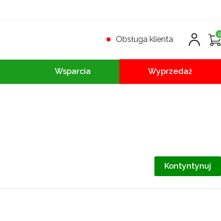
Obsługa klienta
Wsparcia
Wyprzedaż
Kontyntynuj