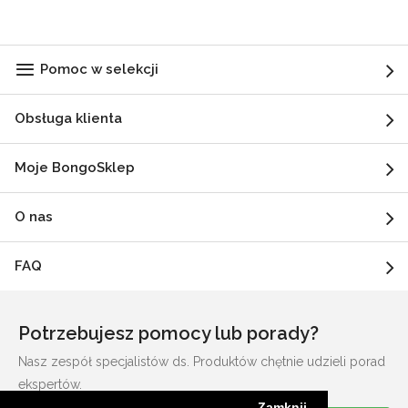
Pomoc w selekcji
Obsługa klienta
Moje BongoSklep
O nas
FAQ
Potrzebujesz pomocy lub porady?
Nasz zespół specjalistów ds. Produktów chętnie udzieli porad
ekspertów.
Zamknij